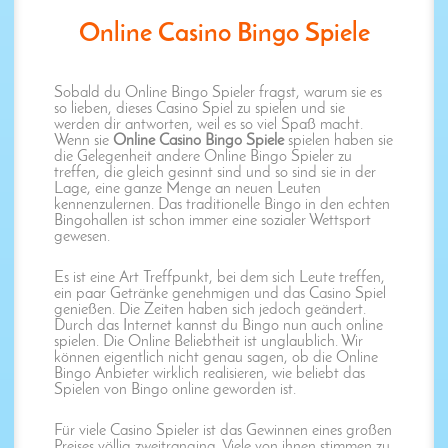
Online Casino Bingo Spiele
Sobald du Online Bingo Spieler fragst, warum sie es
so lieben, dieses Casino Spiel zu spielen und sie
werden dir antworten, weil es so viel Spaß macht.
Wenn sie
Online Casino Bingo Spiele
spielen haben sie
die Gelegenheit andere Online Bingo Spieler zu
treffen, die gleich gesinnt sind und so sind sie in der
Lage, eine ganze Menge an neuen Leuten
kennenzulernen. Das traditionelle Bingo in den echten
Bingohallen ist schon immer eine sozialer Wettsport
gewesen.
Es ist eine Art Treffpunkt, bei dem sich Leute treffen,
ein paar Getränke genehmigen und das Casino Spiel
genießen. Die Zeiten haben sich jedoch geändert.
Durch das Internet kannst du Bingo nun auch online
spielen. Die Online Beliebtheit ist unglaublich. Wir
können eigentlich nicht genau sagen, ob die Online
Bingo Anbieter wirklich realisieren, wie beliebt das
Spielen von Bingo online geworden ist.
Für viele Casino Spieler ist das Gewinnen eines großen
Preises völlig zweitranging. Viele von ihnen stimmen zu,